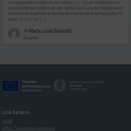
Con la presente si informa che nella G.U. n. 150 del 29/06/2023 è
stato pubblicato il DPR n. 81 del 13/06/2023 recante “Regolamento
concernente modifiche al decreto del Presidente della Repubblica 16
aprile 2013, n. 62, […]
da
Maria Luisa Gavinelli
Docente
Istituto Comprensivo Statale
P. Ramati
CERANO [NO]
Link Esterni
MIUR
Ufficio Scolastico Regionale