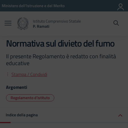
Vai ai contenuti
Vai al menu di navigazione
Vai al footer
Ministero dell'Istruzione e del Merito
Istituto Comprensivo Statale
P. Ramati
Normativa sul divieto del fumo
Il presente Regolamento è redatto con finalità
educative
Stampa / Condividi
Argomenti
Regolamento d'istituto
Indice della pagina