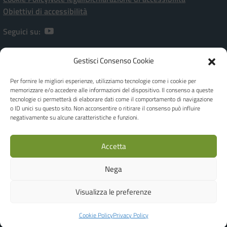
Obiettivi di accessibilità
Seguici su:
Gestisci Consenso Cookie
Istituto Comprensivo Statale “P. Ramati” | Viale Marchetti, 20 – 28065
CERANO [NO]
Per fornire le migliori esperienze, utilizziamo tecnologie come i cookie per
[+39] 0321-728182 | noic80900a@istruzione.it | Codice meccanografico:
memorizzare e/o accedere alle informazioni del dispositivo. Il consenso a queste
NOIC80900A - C.F. 80010970038
tecnologie ci permetterà di elaborare dati come il comportamento di navigazione
Dirigente Scolastica: Dott.ssa Giuseppina FEROLO
o ID unici su questo sito. Non acconsentire o ritirare il consenso può influire
Responsabile della Protezione dei dati - DPO Privacy: Ing. Luca Corbellini -
negativamente su alcune caratteristiche e funzioni.
c/o Studio AG.I.COM. S.r.l. - Email: e-mail dpo@agicomstudio.it
IBAN: IT19M0306945710100000046035 | Codice Univoco Ufficio per
Accetta
Fatture: UFOJGA
Realizzato by
WEB'S RIVER
Nega
Concept & Design by Designers Italia
Visualizza le preferenze
Cookie Policy
Privacy Policy