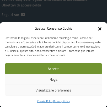
Obiettivi di accessibilità
Seguici su:
Gestisci Consenso Cookie
Istituto Comprensivo Statale “P. Ramati” | Viale Marchetti, 20 – 28065
CERANO [NO]
Per fornire le migliori esperienze, utilizziamo tecnologie come i cookie per
[+39] 0321-728182 | noic80900a@istruzione.it | Codice meccanografico:
memorizzare e/o accedere alle informazioni del dispositivo. Il consenso a queste
NOIC80900A - C.F. 80010970038
tecnologie ci permetterà di elaborare dati come il comportamento di navigazione
Dirigente Scolastica: Dott.ssa Giuseppina FEROLO
o ID unici su questo sito. Non acconsentire o ritirare il consenso può influire
Responsabile della Protezione dei dati - DPO Privacy: Ing. Luca Corbellini -
negativamente su alcune caratteristiche e funzioni.
c/o Studio AG.I.COM. S.r.l. - Email: e-mail dpo@agicomstudio.it
IBAN: IT19M0306945710100000046035 | Codice Univoco Ufficio per
Accetta
Fatture: UFOJGA
Realizzato by
WEB'S RIVER
Nega
Concept & Design by Designers Italia
Visualizza le preferenze
Cookie Policy
Privacy Policy