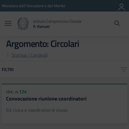
Vai ai contenuti
Vai al menu di navigazione
Vai al footer
Ministero dell'Istruzione e del Merito
Istituto Comprensivo Statale
P. Ramati
Argomento: Circolari
Stampa / Condividi
FILTRI
circ. n.124
Convocazione riunione coordinatori
Ed. civica e coordinatori di classe