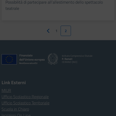
Possibilità di partecipare all’allestimento dello spettacolo
teatrale
1
2
Pagina precedente
Istituto Comprensivo Statale
P. Ramati
CERANO [NO]
Link Esterni
MIUR
Ufficio Scolastico Regionale
Ufficio Scolastico Territoriale
Scuola in Chiaro
Iscrizioni On Line