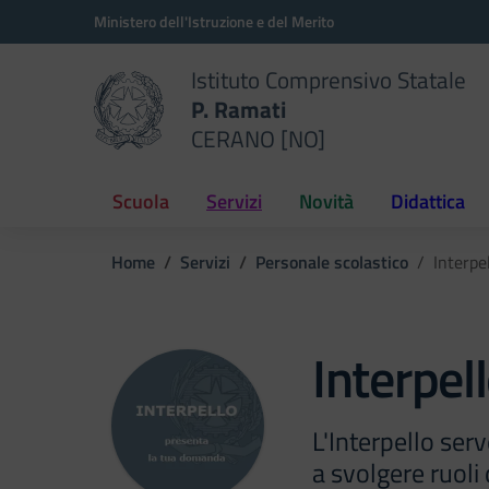
Vai ai contenuti
Vai al menu di navigazione
Vai al footer
Ministero dell'Istruzione e del Merito
Istituto Comprensivo Statale
P. Ramati
CERANO [NO]
Scuola
Servizi
Novità
Didattica
Home
Servizi
Personale scolastico
Interpe
Interpel
L'Interpello serv
a svolgere ruoli