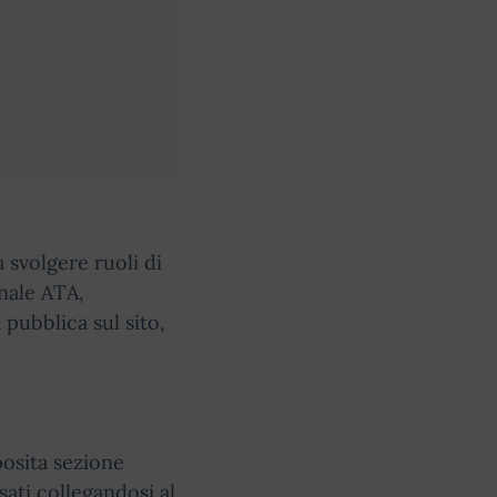
a svolgere ruoli di
nale ATA,
 pubblica sul sito,
posita sezione
sati collegandosi al