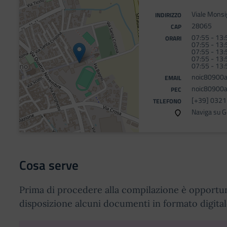
Viale Monsi
INDIRIZZO
28065
CAP
07:55 - 13:
ORARI
07:55 - 13:
07:55 - 13:
07:55 - 13:
07:55 - 13:
noic80900a
EMAIL
noic80900a@
PEC
[+39] 032
TELEFONO
Naviga su 
Cosa serve
Prima di procedere alla compilazione è opportu
disposizione alcuni documenti in formato digital