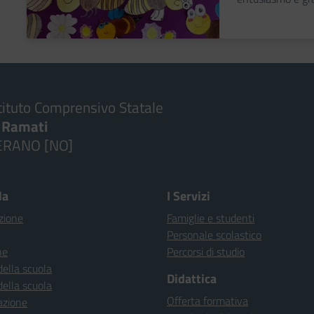
tituto Comprensivo Statale
. Ramati
ERANO [NO]
la
I Servizi
zione
Famiglie e studenti
Personale scolastico
ne
Percorsi di studio
della scuola
Didattica
della scuola
Offerta formativa
azione