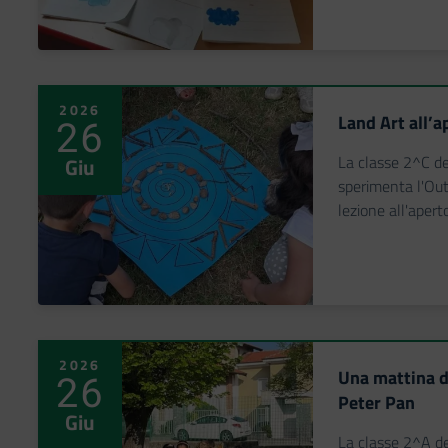
2026
Land Art all’a
26
La classe 2^C de
Giu
sperimenta l'Out
lezione all'apert
2026
Una mattina da
26
Peter Pan
Giu
La classe 2^A de