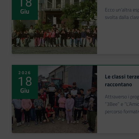
18
Ecco un'altra es
Giu
svolta dalla cla
2026
Le classi terz
18
raccontano
Giu
Attraverso i prog
“3Bee” e “L’Amic
percorso formati