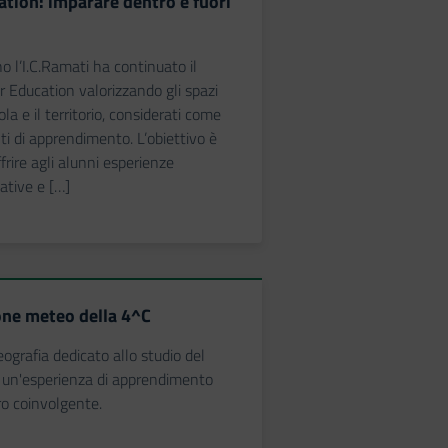
tion: imparare dentro e fuori
 l’I.C.Ramati ha continuato il
 Education valorizzando gli spazi
ola e il territorio, considerati come
ti di apprendimento. L’obiettivo è
ffrire agli alunni esperienze
cative e […]
one meteo della 4^C
ografia dedicato allo studio del
 un'esperienza di apprendimento
ro coinvolgente.