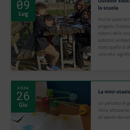
Outdoor Educa
09
la scuola
Lug
Anche quest’anno
progetto Outdoor
esterni della scu
autentici ambien
stato quello di o
concrete, signifi
2026
La mini-stazi
26
Un percorso di ge
Giu
clima attraverso
all'aperto davve