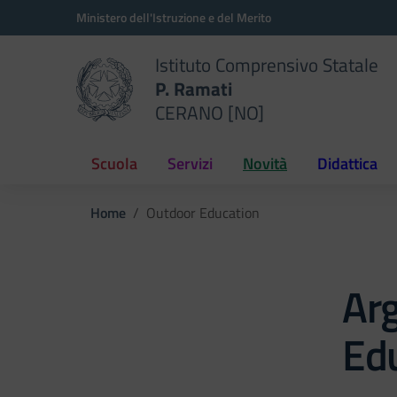
Vai ai contenuti
Vai al menu di navigazione
Vai al footer
Ministero dell'Istruzione e del Merito
Istituto Comprensivo Statale
P. Ramati
CERANO [NO]
Scuola
Servizi
Novità
Didattica
Home
Outdoor Education
Ar
Ed