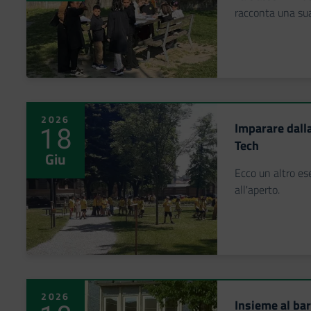
racconta una sua
2026
Imparare dalla
18
Tech
Giu
Ecco un altro ese
all'aperto.
2026
Insieme al bar