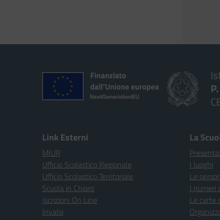
Is
P
C
Link Esterni
La Scuo
MIUR
Presenta
Ufficio Scolastico Regionale
I luoghi
Ufficio Scolastico Territoriale
Le perso
Scuola in Chiaro
I numeri 
Iscrizioni On Line
Le carte 
Invalsi
Organizz