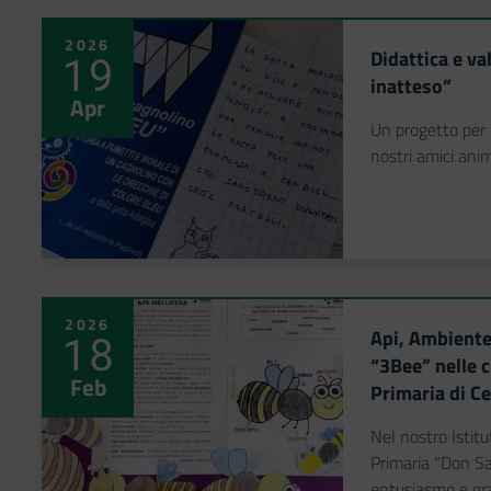
2026
Didattica e va
19
inatteso”
Apr
Un progetto per 
nostri amici anim
2026
Api, Ambiente 
18
“3Bee” nelle c
Feb
Primaria di C
Nel nostro Istitu
Primaria "Don S
entusiasmo e gra