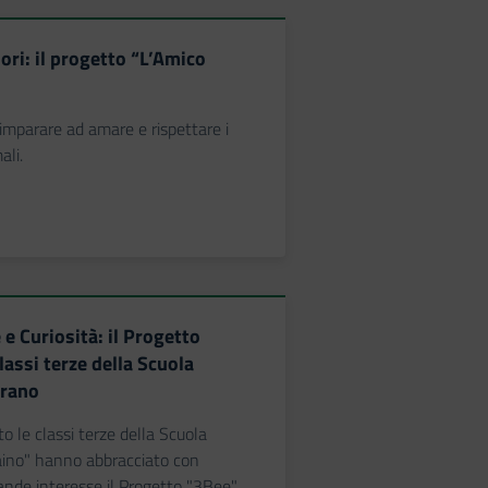
lori: il progetto “L’Amico
imparare ad amare e rispettare i
ali.
e Curiosità: il Progetto
lassi terze della Scuola
erano
to le classi terze della Scuola
aino" hanno abbracciato con
nde interesse il Progetto "3Bee".