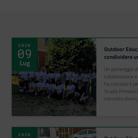
2026
Outdoor Educa
09
condividere u
Lug
Un pomeriggio al
collaborazione e
ha concluso il p
Scuola Primaria 
coinvolto alunni,
2026