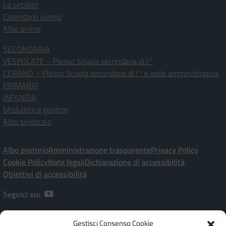
Le circolari
Calendario eventi
Albo online
SECONDARIA
VESPOLATE – Plesso Scuola secondaria di I°
CERANO – Plesso Scuola secondaria di I° e sede amministrativa
PRIMARIA
INFANZIA
Modulistica genitori
Albo sindacale
Albo pretorio
Amministrazione trasparente
Privacy Policy
Cookie Policy
Note legali
Dichiarazione di accessibilità
Obiettivi di accessibilità
Seguici su:
Gestisci Consenso Cookie
Istituto Comprensivo Statale “P. Ramati” | Viale Marchetti, 20 – 28065