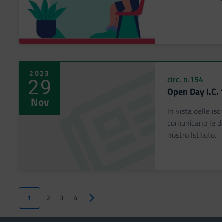
2023
29
circ. n.154
Open Day I.C.
Nov
In vista delle isc
comunicano le da
nostro Istituto.
1
2
3
4
Pagina successiva