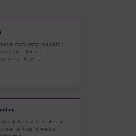
e
rnire in modo semplice a tutto il
cuola tutti i riferimenti e
acale di cui necessita
 online
n line dedicata alla consultazione
trativi per i quali è previsto