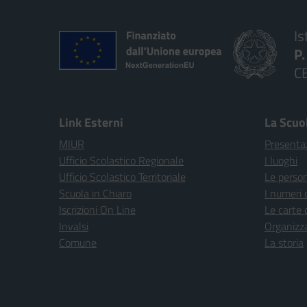
Is
P
C
Link Esterni
La Scuo
MIUR
Presenta
Ufficio Scolastico Regionale
I luoghi
Ufficio Scolastico Territoriale
Le perso
Scuola in Chiaro
I numeri 
Iscrizioni On Line
Le carte 
Invalsi
Organizz
Comune
La storia