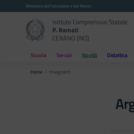
Vai ai contenuti
Vai al menu di navigazione
Vai al footer
Ministero dell'Istruzione e del Merito
Istituto Comprensivo Statale
P. Ramati
CERANO [NO]
Scuola
Servizi
Novità
Didattica
Home
Insegnanti
Ar