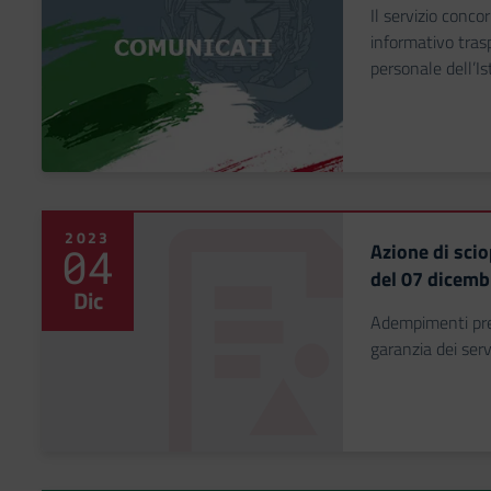
Il servizio conco
informativo tras
personale dell’Is
2023
Azione di scio
04
del 07 dicemb
Dic
Adempimenti prev
garanzia dei serv