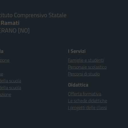
tituto Comprensivo Statale
. Ramati
ERANO [NO]
la
I Servizi
zione
Famiglie e studenti
Personale scolastico
ne
Percorsi di studio
della scuola
Didattica
della scuola
Offerta formativa
azione
Le schede didattiche
I progetti delle classi