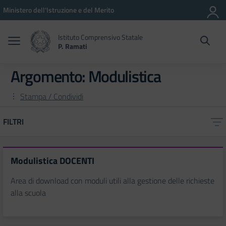
Vai ai contenuti
Vai al menu di navigazione
Vai al footer
Ministero dell'Istruzione e del Merito
Istituto Comprensivo Statale
P. Ramati
Argomento: Modulistica
Stampa / Condividi
FILTRI
Modulistica DOCENTI
Area di download con moduli utili alla gestione delle richieste
alla scuola