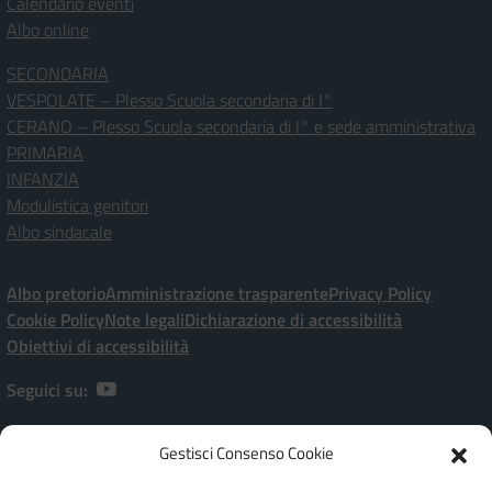
Calendario eventi
Albo online
SECONDARIA
VESPOLATE – Plesso Scuola secondaria di I°
CERANO – Plesso Scuola secondaria di I° e sede amministrativa
PRIMARIA
INFANZIA
Modulistica genitori
Albo sindacale
Albo pretorio
Amministrazione trasparente
Privacy Policy
Cookie Policy
Note legali
Dichiarazione di accessibilità
Obiettivi di accessibilità
Seguici su:
Gestisci Consenso Cookie
Istituto Comprensivo Statale “P. Ramati” | Viale Marchetti, 20 – 28065
CERANO [NO]