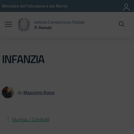
Vai ai contenuti
Vai al menu di navigazione
Vai al footer
Ministero dell'Istruzione e del Merito
Istituto Comprensivo Statale
P. Ramati
INFANZIA
da
Massimo Rossi
Stampa / Condividi