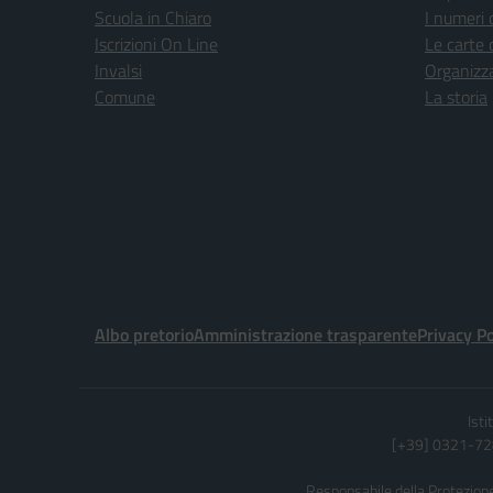
Scuola in Chiaro
I numeri 
Iscrizioni On Line
Le carte 
Invalsi
Organizz
Comune
La storia
Albo pretorio
Amministrazione trasparente
Privacy Po
Ist
[+39] 0321-728
Responsabile della Protezione 