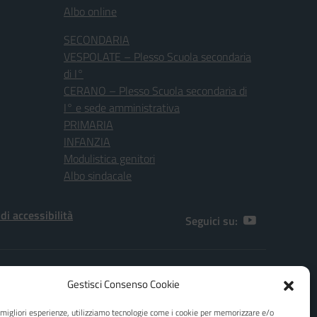
Albo online
SECONDARIA
VESPOLATE – Plesso Scuola secondaria
di I°
CERANO – Plesso Scuola secondaria di
I° e sede amministrativa
PRIMARIA
INFANZIA
Modulistica genitori
Albo sindacale
 di accessibilità
Seguici su:
[NO]
Gestisci Consenso Cookie
.F. 80010970038
e migliori esperienze, utilizziamo tecnologie come i cookie per memorizzare e/o
ail: e-mail dpo@agicomstudio.it