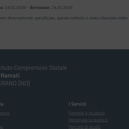
o:
24.02.2026
-
Revisione:
24.02.2026
ove diversamente specificato, questo articolo è stato rilasciato sott
tituto Comprensivo Statale
. Ramati
ERANO [NO]
la
I Servizi
zione
Famiglie e studenti
Personale scolastico
ne
Percorsi di studio