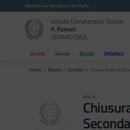
Vai ai contenuti
Vai al menu di navigazione
Vai al footer
Ministero dell'Istruzione e del Merito
Istituto Comprensivo Statale
P. Ramati
CERANO [NO]
Scuola
Servizi
Novità
Didattica
Home
Novità
Circolari
Chiusura plesso Scu
circ. n.
Chiusura
Secondar