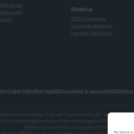
della scuola
Didattica
della scuola
Offerta formativa
azione
Le schede didattiche
I progetti delle classi
licy
Cookie Policy
Note legali
Dichiarazione di accessibilità
Obiettivi
ituto Comprensivo Statale “P. Ramati” | Viale Marchetti, 20 – 28065 CERANO 
182 | noic80900a@istruzione.it | Codice meccanografico: NOIC80900A - C
Dirigente Scolastica: Dott.ssa Giuseppina FEROLO
Per fornire l
dei dati - DPO Privacy: Ing. Luca Corbellini - c/o Studio AG.I.COM. S.r.l. - Em