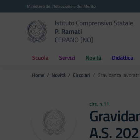
Vai ai contenuti
Vai al menu di navigazione
Vai al footer
Ministero dell'Istruzione e del Merito
Istituto Comprensivo Statale
P. Ramati
CERANO [NO]
Scuola
Servizi
Novità
Didattica
Home
Novità
Circolari
Gravidanza lavoratr
circ. n.11
Gravidan
A.S. 20