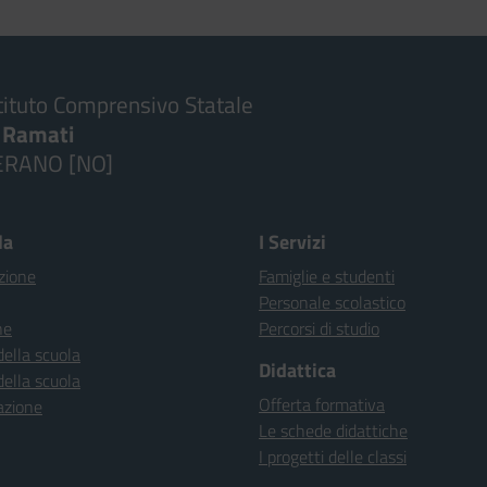
tituto Comprensivo Statale
. Ramati
ERANO [NO]
la
I Servizi
zione
Famiglie e studenti
Personale scolastico
ne
Percorsi di studio
della scuola
Didattica
della scuola
Offerta formativa
azione
Le schede didattiche
I progetti delle classi