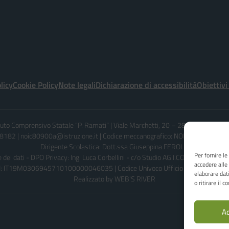
licy
Cookie Policy
Note legali
Dichiarazione di accessibilità
Obiettivi
ituto Comprensivo Statale “P. Ramati” | Viale Marchetti, 20 – 28065 CERANO 
182 | noic80900a@istruzione.it | Codice meccanografico: NOIC80900A - C
Dirigente Scolastica: Dott.ssa Giuseppina FEROLO
Per fornire l
dei dati - DPO Privacy: Ing. Luca Corbellini - c/o Studio AG.I.COM. S.r.l. - Em
accedere alle
: IT19M0306945710100000046035 | Codice Univoco Ufficio per Fatture: U
elaborare dat
Realizzato by
WEB'S RIVER
o ritirare il 
Ac