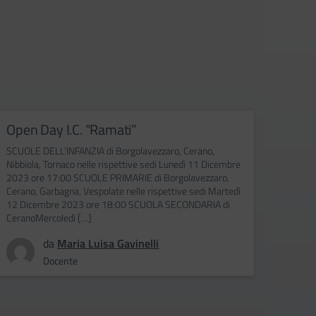
Open Day I.C. “Ramati”
Pubb
Priva
SCUOLE DELL’INFANZIA di Borgolavezzaro, Cerano,
Nibbiola, Tornaco nelle rispettive sedi Lunedì 11 Dicembre
IOP (I
2023 ore 17:00 SCUOLE PRIMARIE di Borgolavezzaro,
messo n
Cerano, Garbagna, Vespolate nelle rispettive sedi Martedì
viene u
12 Dicembre 2023 ore 18:00 SCUOLA SECONDARIA di
corsi d
CeranoMercoledì […]
dell’Is
da
Maria Luisa Gavinelli
Docente