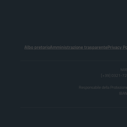
Albo pretorio
Amministrazione trasparente
Privacy Po
Ist
[+39] 0321-728
Responsabile della Protezione 
IBAN