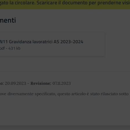
egato la circolare. Scaricare il documento per prenderne vis
menti
N11 Gravidanza lavoratrici AS 2023-2024
pdf - 431 kb
o:
20.09.2023
-
Revisione:
07.11.2023
ove diversamente specificato, questo articolo è stato rilasciato sott