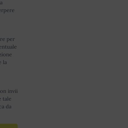
ta
uerpere
are per
ventuale
azione
 la
on invii
 tale
ca da