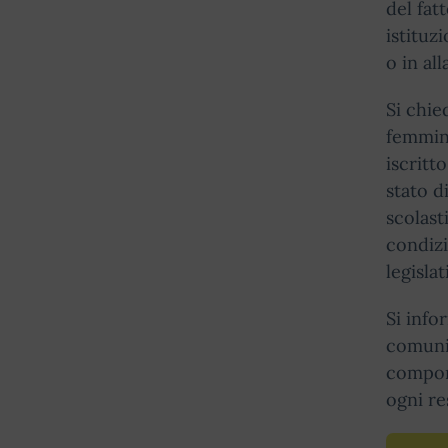
del fat
istituz
o in al
Si chie
femmini
iscritt
stato d
scolast
condizi
legislat
Si info
comunic
comport
ogni re