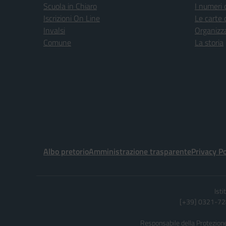
Scuola in Chiaro
I numeri 
Iscrizioni On Line
Le carte 
Invalsi
Organizz
Comune
La storia
Albo pretorio
Amministrazione trasparente
Privacy Po
Ist
[+39] 0321-728
Responsabile della Protezione 