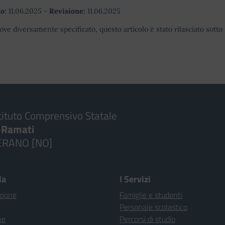
o:
11.06.2025
-
Revisione:
11.06.2025
ove diversamente specificato, questo articolo è stato rilasciato sott
tituto Comprensivo Statale
. Ramati
ERANO [NO]
la
I Servizi
zione
Famiglie e studenti
Personale scolastico
ne
Percorsi di studio