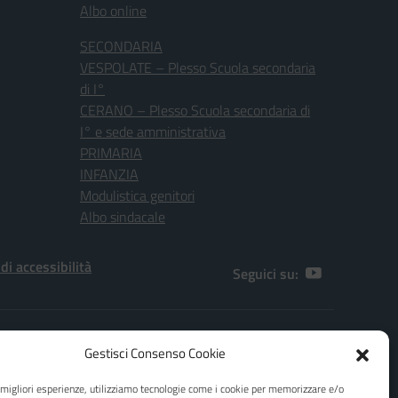
Albo online
SECONDARIA
VESPOLATE – Plesso Scuola secondaria
di I°
CERANO – Plesso Scuola secondaria di
I° e sede amministrativa
PRIMARIA
INFANZIA
Modulistica genitori
Albo sindacale
 di accessibilità
Seguici su:
[NO]
Gestisci Consenso Cookie
.F. 80010970038
e migliori esperienze, utilizziamo tecnologie come i cookie per memorizzare e/o
ail: e-mail dpo@agicomstudio.it