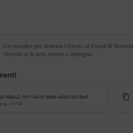
Un murales per Arianna Ubezio: al Pascal di Roment
ricordo si fa arte, amore e impegno
menti
6c768a42-1ff1-4b79-b8d6-e55615619eff
jpeg - 257 kb