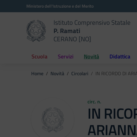
Vai ai contenuti
Vai al menu di navigazione
Vai al footer
Ministero dell'Istruzione e del Merito
Istituto Comprensivo Statale
P. Ramati
CERANO [NO]
Scuola
Servizi
Novità
Didattica
Home
Novità
Circolari
IN RICORDO DI AR
circ. n.
IN RICO
ARIANN