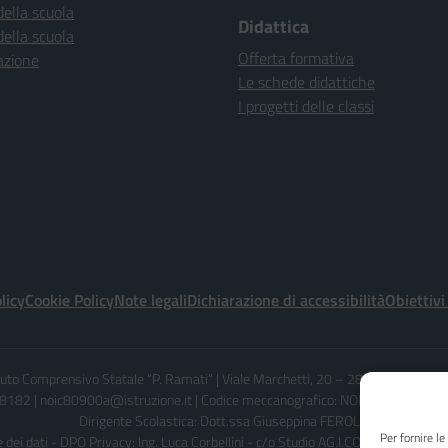
della scuola
Didattica
della scuola
Offerta formativa
azione
Le schede didattiche
I progetti delle classi
licy
Cookie Policy
Note legali
Dichiarazione di accessibilità
Obiettivi
ituto Comprensivo Statale “P. Ramati” | Viale Marchetti, 20 – 28065 CERANO 
182 | noic80900a@istruzione.it | Codice meccanografico: NOIC80900A - C
Dirigente Scolastica: Dott.ssa Giuseppina FEROLO
Per fornire l
dei dati - DPO Privacy: Ing. Luca Corbellini - c/o Studio AG.I.COM. S.r.l. - Em