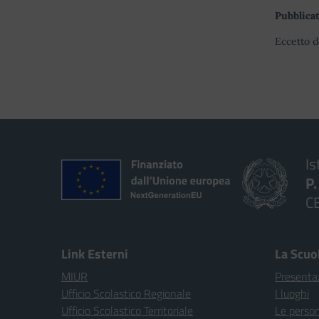
Pubblicat
Eccetto d
Is
P
C
Link Esterni
La Scuo
MIUR
Presenta
Ufficio Scolastico Regionale
I luoghi
Ufficio Scolastico Territoriale
Le perso