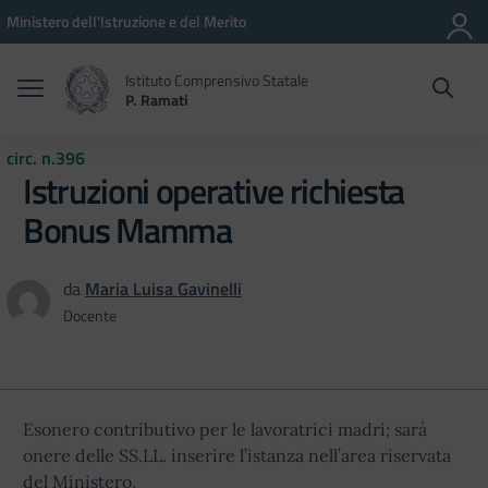
Vai ai contenuti
Vai al menu di navigazione
Vai al footer
Ministero dell'Istruzione e del Merito
Istituto Comprensivo Statale
P. Ramati
circ. n.396
Istruzioni operative richiesta
Bonus Mamma
da
Maria Luisa Gavinelli
Docente
Esonero contributivo per le lavoratrici madri; sarà
onere delle SS.LL. inserire l’istanza nell’area riservata
del Ministero.