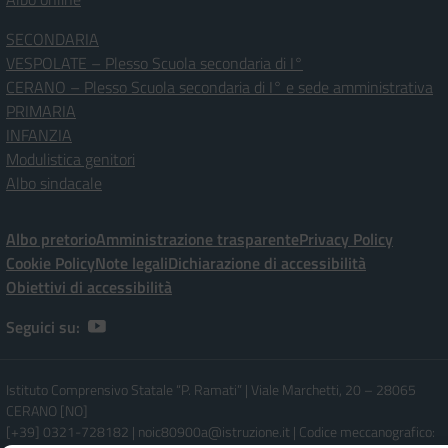
SECONDARIA
VESPOLATE – Plesso Scuola secondaria di I°
CERANO – Plesso Scuola secondaria di I° e sede amministrativa
PRIMARIA
INFANZIA
Modulistica genitori
Albo sindacale
Albo pretorio
Amministrazione trasparente
Privacy Policy
Cookie Policy
Note legali
Dichiarazione di accessibilità
Obiettivi di accessibilità
Seguici su:
Istituto Comprensivo Statale “P. Ramati” | Viale Marchetti, 20 – 28065
CERANO [NO]
[+39] 0321-728182 | noic80900a@istruzione.it | Codice meccanografico: