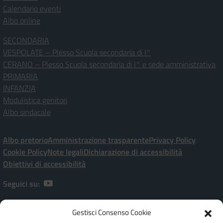
Calendario eventi
Albo online
SECONDARIA
VESPOLATE – Plesso Scuola secondaria di I°
CERANO – Plesso Scuola secondaria di I° e sede amministrativa
PRIMARIA
INFANZIA
Modulistica genitori
Albo sindacale
Albo pretorio
Amministrazione trasparente
Privacy Policy
Cookie Policy
Note legali
Dichiarazione di accessibilità
Obiettivi di accessibilità
Seguici su:
Gestisci Consenso Cookie
Istituto Comprensivo Statale “P. Ramati” | Viale Marchetti, 20 – 28065