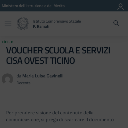
Vai ai contenuti
Vai al menu di navigazione
Vai al footer
Ministero dell'Istruzione e del Merito
Istituto Comprensivo Statale
P. Ramati
circ. n.
VOUCHER SCUOLA E SERVIZI
CISA OVEST TICINO
da
Maria Luisa Gavinelli
Docente
Per prendere visione del contenuto della
comunicazione, si prega di scaricare il documento