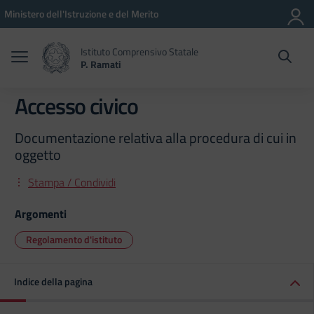
Vai ai contenuti
Vai al menu di navigazione
Vai al footer
Ministero dell'Istruzione e del Merito
Istituto Comprensivo Statale
P. Ramati
Accesso civico
Documentazione relativa alla procedura di cui in
oggetto
Stampa / Condividi
Argomenti
Regolamento d'istituto
Indice della pagina