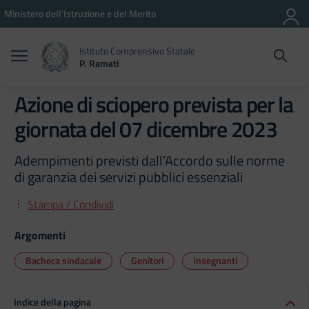
Vai ai contenuti
Vai al menu di navigazione
Vai al footer
Ministero dell'Istruzione e del Merito
Istituto Comprensivo Statale
P. Ramati
Azione di sciopero prevista per la
giornata del 07 dicembre 2023
Adempimenti previsti dall’Accordo sulle norme
di garanzia dei servizi pubblici essenziali
Stampa / Condividi
Argomenti
Bacheca sindacale
Genitori
Insegnanti
Indice della pagina