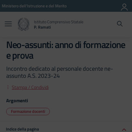
Vai ai contenuti
Vai al menu di navigazione
Vai al footer
Ministero dell'Istruzione e del Merito
Istituto Comprensivo Statale
P. Ramati
Neo-assunti: anno di formazione
e prova
Incontro dedicato al personale docente ne-
assunto A.S. 2023-24
Stampa / Condividi
Argomenti
Formazione docenti
Indice della pagina