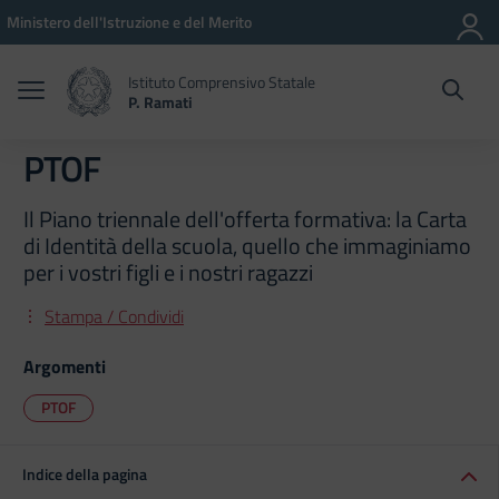
Vai ai contenuti
Vai al menu di navigazione
Vai al footer
Ministero dell'Istruzione e del Merito
Istituto Comprensivo Statale
P. Ramati
PTOF
Il Piano triennale dell'offerta formativa: la Carta
di Identità della scuola, quello che immaginiamo
per i vostri figli e i nostri ragazzi
Stampa / Condividi
Argomenti
PTOF
Indice della pagina