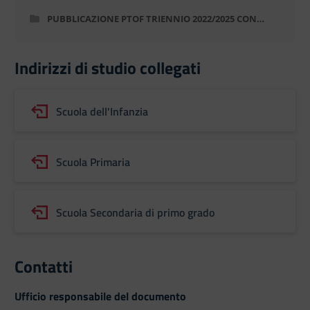
all’Atto di indirizzo per la predisposizione del
Piano dell’offerta formativa per il triennio
PUBBLICAZIONE PTOF TRIENNIO 2022/2025 CON
2025/2028
INTEGRAZIONE E AGGIORNAMENTI-GIUGNO2025
Indirizzi di studio collegati
Scuola dell'Infanzia
Scuola Primaria
Scuola Secondaria di primo grado
Contatti
Ufficio responsabile del documento