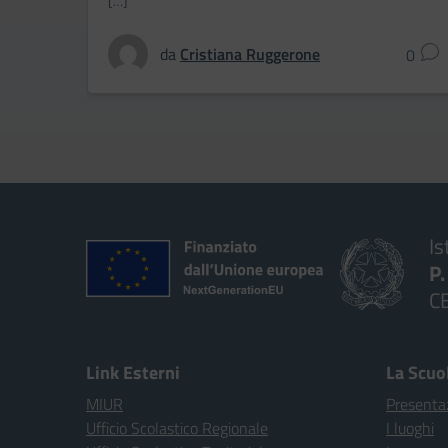
[…]
da
Cristiana Ruggerone
0
Is
P
C
Link Esterni
La Scuo
MIUR
Presenta
Ufficio Scolastico Regionale
I luoghi