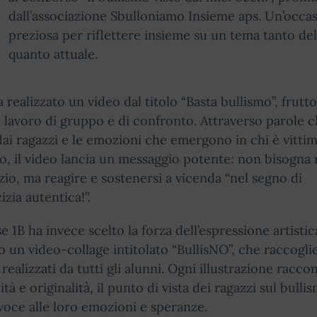
dall’associazione Sbulloniamo Insieme aps. Un’occa
preziosa per riflettere insieme su un tema tanto de
quanto attuale.
a realizzato un video dal titolo “Basta bullismo”, frutt
 lavoro di gruppo e di confronto. Attraverso parole c
dai ragazzi e le emozioni che emergono in chi è vittim
o, il video lancia un messaggio potente: non bisogna 
nzio, ma reagire e sostenersi a vicenda “nel segno di
izia autentica!”.
se 1B ha invece scelto la forza dell’espressione artistic
 un video-collage intitolato “BullisNO”, che raccoglie
 realizzati da tutti gli alunni. Ogni illustrazione racco
ità e originalità, il punto di vista dei ragazzi sul bulli
oce alle loro emozioni e speranze.