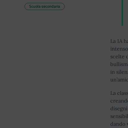
Scuola secondaria
La 1A h
intenso
scelte 
bullism
in sile
un’amic
La clas
creando
disegni
sensibil
dando v