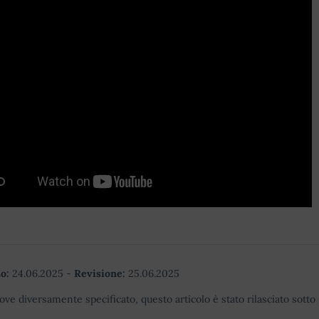
o:
24.06.2025
-
Revisione:
25.06.2025
ove diversamente specificato, questo articolo è stato rilasciato sott