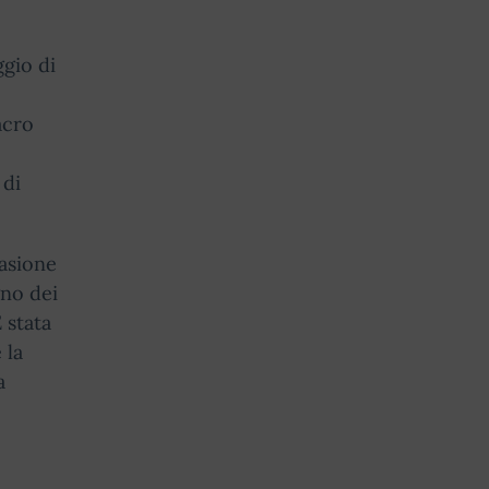
ggio di
acro
 di
asione
gno dei
 stata
 la
a