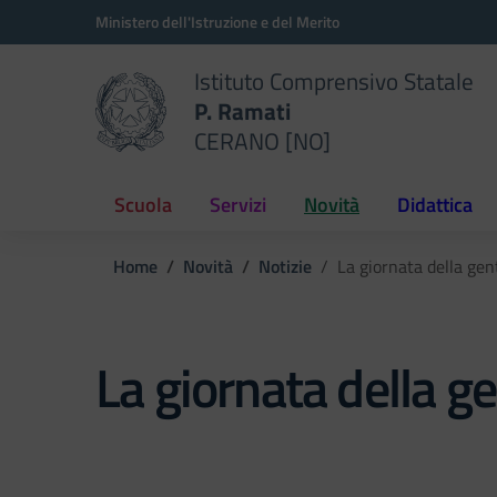
Vai ai contenuti
Vai al menu di navigazione
Vai al footer
Ministero dell'Istruzione e del Merito
Istituto Comprensivo Statale
P. Ramati
CERANO [NO]
Scuola
Servizi
Novità
Didattica
Home
Novità
Notizie
La giornata della gen
La giornata della ge