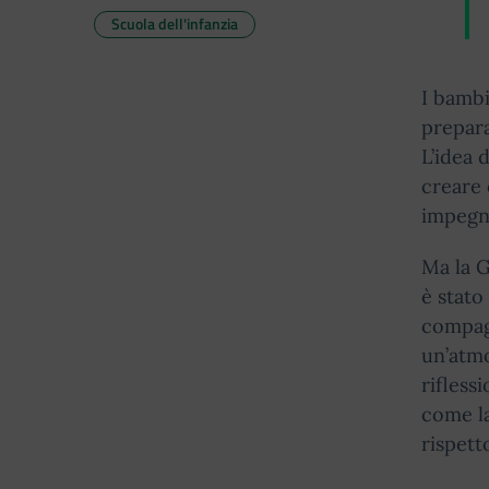
Scuola dell'infanzia
I bambi
prepara
L’idea 
creare 
impegno
Ma la G
è stato
compagn
un’atm
rifless
come l
rispett