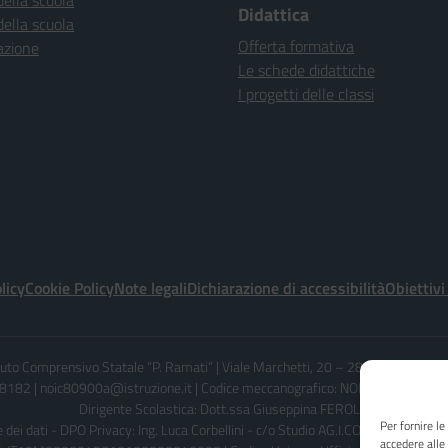
della scuola
Didattica
della scuola
Offerta formativa
azione
Le schede didattiche
I progetti delle classi
licy
Cookie Policy
Note legali
Dichiarazione di accessibilità
Obiettivi
ituto Comprensivo Statale “P. Ramati” | Viale Marchetti, 20 – 28065 CERANO 
182 | noic80900a@istruzione.it | Codice meccanografico: NOIC80900A - C
Dirigente Scolastica: Dott.ssa Giuseppina FEROLO
Per fornire l
dei dati - DPO Privacy: Ing. Luca Corbellini - c/o Studio AG.I.COM. S.r.l. - Em
accedere alle