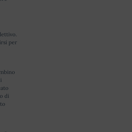
ettivo.
irsi per
ambino
i
eato
o di
ato