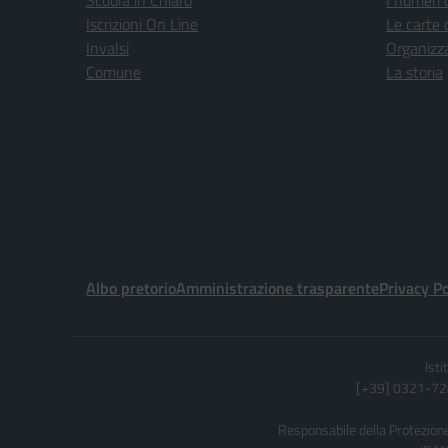
Scuola in Chiaro
I numeri 
Iscrizioni On Line
Le carte 
Invalsi
Organizz
Comune
La storia
Albo pretorio
Amministrazione trasparente
Privacy Po
Ist
[+39] 0321-728
Responsabile della Protezione 