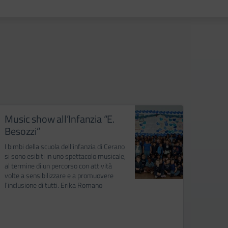
Music show all’Infanzia “E.
La Gi
Besozzi”
diver
I bimbi della scuola dell’infanzia di Cerano
In occa
si sono esibiti in uno spettacolo musicale,
Spaiati
al termine di un percorso con attività
blu del
volte a sensibilizzare e a promuovere
Nibbio
l’inclusione di tutti. Erika Romano
special
condivi
differe