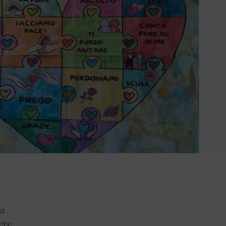
la
ere