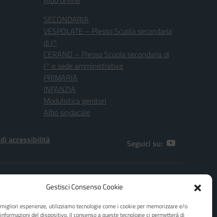
Albo online
SECONDARIA
VESPOLATE – Plesso Scuola secondaria
di I°
CERANO – Plesso Scuola secondaria di
I° e sede amministrativa
PRIMARIA
INFANZIA
Modulistica genitori
Albo sindacale
 di accessibilità
Seguici su:
[NO]
Gestisci Consenso Cookie
.F. 80010970038
e migliori esperienze, utilizziamo tecnologie come i cookie per memorizzare e/o
ail: e-mail dpo@agicomstudio.it
 informazioni del dispositivo. Il consenso a queste tecnologie ci permetterà di