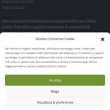
Modulistica genitori
Albo sindacale
Albo pretorio
Amministrazione trasparente
Privacy Policy
Cookie Policy
Note legali
Dichiarazione di accessibilità
Obiettivi di accessibilità
Gestisci Consenso Cookie
Seguici su:
Per fornire le migliori esperienze, utilizziamo tecnologie come i cookie per
memorizzare e/o accedere alle informazioni del dispositivo. Il consenso a queste
Istituto Comprensivo Statale “P. Ramati” | Viale Marchetti, 20 – 28065
tecnologie ci permetterà di elaborare dati come il comportamento di navigazione
o ID unici su questo sito. Non acconsentire o ritirare il consenso può influire
CERANO [NO]
negativamente su alcune caratteristiche e funzioni.
[+39] 0321-728182 | noic80900a@istruzione.it | Codice meccanografico:
NOIC80900A - C.F. 80010970038
Dirigente Scolastica: Dott.ssa Giuseppina FEROLO
Accetta
Responsabile della Protezione dei dati - DPO Privacy: Ing. Luca Corbellini -
c/o Studio AG.I.COM. S.r.l. - Email: e-mail dpo@agicomstudio.it
Nega
IBAN: IT19M0306945710100000046035 | Codice Univoco Ufficio per
Fatture: UFOJGA
Visualizza le preferenze
Realizzato by
WEB'S RIVER