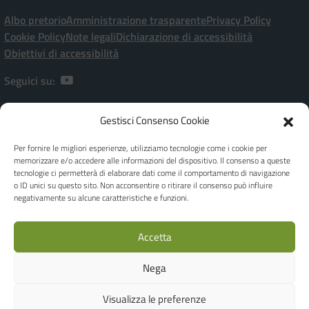
Albo pretorio
Amministrazione trasparente
Privacy Policy
Cookie Policy
Note legali
Dichiarazione di accessibilità
Obiettivi di accessibilità
Seguici su:
Gestisci Consenso Cookie
Istituto Comprensivo Statale “P. Ramati” | Viale Marchetti, 20 – 28065
CERANO [NO]
Per fornire le migliori esperienze, utilizziamo tecnologie come i cookie per
[+39] 0321-728182 | noic80900a@istruzione.it | Codice meccanografico:
memorizzare e/o accedere alle informazioni del dispositivo. Il consenso a queste
NOIC80900A - C.F. 80010970038
tecnologie ci permetterà di elaborare dati come il comportamento di navigazione
Dirigente Scolastica: Dott.ssa Giuseppina FEROLO
o ID unici su questo sito. Non acconsentire o ritirare il consenso può influire
Responsabile della Protezione dei dati - DPO Privacy: Ing. Luca Corbellini -
negativamente su alcune caratteristiche e funzioni.
c/o Studio AG.I.COM. S.r.l. - Email: e-mail dpo@agicomstudio.it
IBAN: IT19M0306945710100000046035 | Codice Univoco Ufficio per
Accetta
Fatture: UFOJGA
Realizzato by
WEB'S RIVER
Nega
Concept & Design by Designers Italia
Visualizza le preferenze