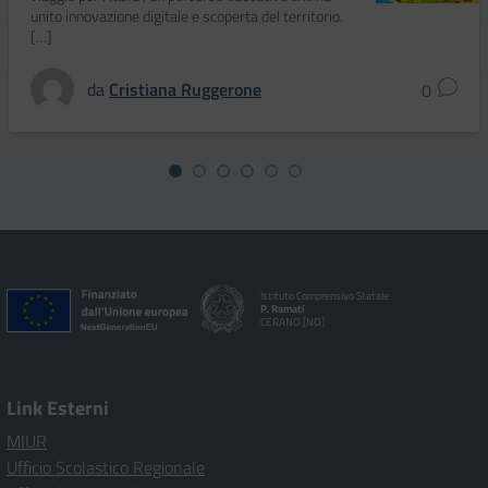
unito innovazione digitale e scoperta del territorio.
[…]
da
Cristiana Ruggerone
0
Istituto Comprensivo Statale
P. Ramati
CERANO [NO]
Link Esterni
MIUR
Ufficio Scolastico Regionale