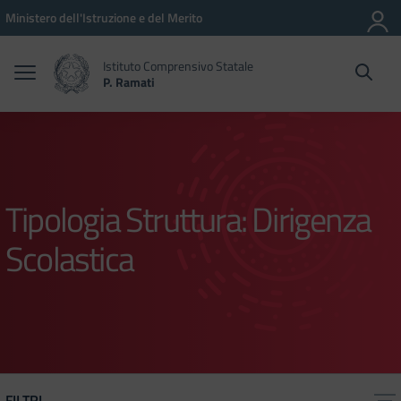
Vai ai contenuti
Vai al menu di navigazione
Vai al footer
Ministero dell'Istruzione e del Merito
Istituto Comprensivo Statale
P. Ramati
Tipologia Struttura:
Dirigenza
Scolastica
FILTRI