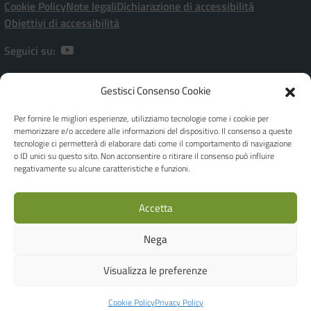
Cookie Policy
Note legali
Dichiarazione di accessibilità
Obiettivi di accessibilità
Seguici su:
Gestisci Consenso Cookie
Istituto Comprensivo Statale “P. Ramati” | Viale Marchetti, 20 – 28065
CERANO [NO]
Per fornire le migliori esperienze, utilizziamo tecnologie come i cookie per
[+39] 0321-728182 | noic80900a@istruzione.it | Codice meccanografico:
memorizzare e/o accedere alle informazioni del dispositivo. Il consenso a queste
NOIC80900A - C.F. 80010970038
tecnologie ci permetterà di elaborare dati come il comportamento di navigazione
Dirigente Scolastica: Dott.ssa Giuseppina FEROLO
o ID unici su questo sito. Non acconsentire o ritirare il consenso può influire
Responsabile della Protezione dei dati - DPO Privacy: Ing. Luca Corbellini -
negativamente su alcune caratteristiche e funzioni.
c/o Studio AG.I.COM. S.r.l. - Email: e-mail dpo@agicomstudio.it
IBAN: IT19M0306945710100000046035 | Codice Univoco Ufficio per
Accetta
Fatture: UFOJGA
Realizzato by
WEB'S RIVER
Nega
Concept & Design by Designers Italia
Visualizza le preferenze
Cookie Policy
Privacy Policy