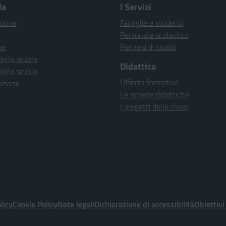
la
I Servizi
zione
Famiglie e studenti
Personale scolastico
ne
Percorsi di studio
della scuola
Didattica
della scuola
Offerta formativa
azione
Le schede didattiche
I progetti delle classi
licy
Cookie Policy
Note legali
Dichiarazione di accessibilità
Obiettivi