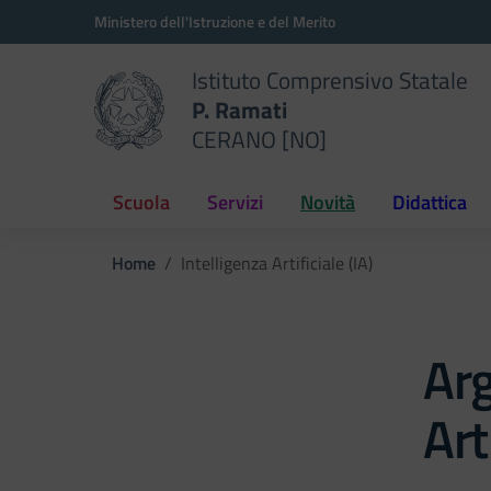
Vai ai contenuti
Vai al menu di navigazione
Vai al footer
Ministero dell'Istruzione e del Merito
Istituto Comprensivo Statale
P. Ramati
CERANO [NO]
Scuola
Servizi
Novità
Didattica
Home
Intelligenza Artificiale (IA)
Arg
Art