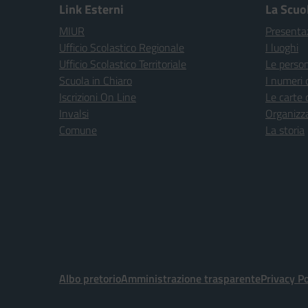
Link Esterni
La Scuo
MIUR
Presenta
Ufficio Scolastico Regionale
I luoghi
Ufficio Scolastico Territoriale
Le perso
Scuola in Chiaro
I numeri 
Iscrizioni On Line
Le carte 
Invalsi
Organizz
Comune
La storia
Albo pretorio
Amministrazione trasparente
Privacy Po