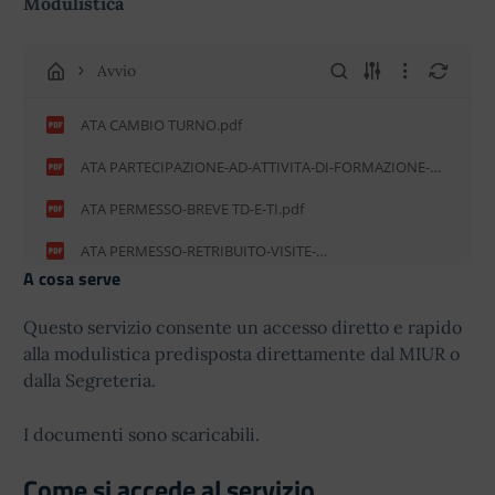
Modulistica
Avvio
ATA CAMBIO TURNO.pdf
ATA PARTECIPAZIONE-AD-ATTIVITA-DI-FORMAZIONE-
AGGIORNAMENTO.pdf
ATA PERMESSO-BREVE TD-E-TI.pdf
ATA PERMESSO-RETRIBUITO-VISITE-
SPECIALISTICHE.pdf
A cosa serve
ATA PERMESSO RETRIBUITO TI.pdf
Questo servizio consente un accesso diretto e rapido
ATA RICHIESTA-FERIE.pdf
alla modulistica predisposta direttamente dal MIUR o
ATA VARIAZIONE-ORARIO.pdf
dalla Segreteria.
DICHIARAZIONE SOSTITUTIVA DI CERTIFICAZIONE.pdf
I documenti sono scaricabili.
divieto-di-fumo-1684595926.zip
Come si accede al servizio