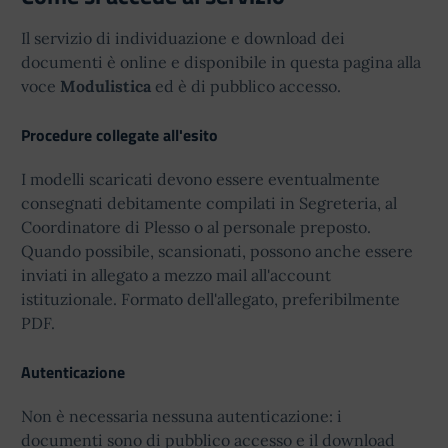
DOCENTI E ATA DISPONIBILITA' RSPP INTERNO.pdf
Il servizio di individuazione e download dei
INFORMAZIONI CONTABILI PER IL PERSONALE
documenti è online e disponibile in questa pagina alla
SCOLASTICO.docx.pdf
MODELLO CONGEDO PARENTALE COVID19.pdf
voce
Modulistica
ed è di pubblico accesso.
permessi-maternita-1684595946.zip
Procedure collegate all'esito
PERMESSO DIRITTO ALLO STUDIO.pdf
I modelli scaricati devono essere eventualmente
PERMESSO DONAZIONE-SANGUE TI.pdf
consegnati debitamente compilati in Segreteria, al
Coordinatore di Plesso o al personale preposto.
PERMESSO MATRIMONIO.pdf
Quando possibile, scansionati, possono anche essere
PERMESSO NON RETRIBUITO DOCENTI E ATA T.D..pdf
inviati in allegato a mezzo mail all'account
istituzionale. Formato dell'allegato, preferibilmente
PERMESSO PARTECIPAZIONE ASSEMBLEA
PDF.
SINDACALE.pdf
PERMESSO SINDACALE RSU.pdf
Autenticazione
PRESTAZIONE DI LAVORO STRAORDINARIO C.pdf
Non è necessaria nessuna autenticazione: i
richiesta-aspettativa-1684595961.zip
documenti sono di pubblico accesso e il download