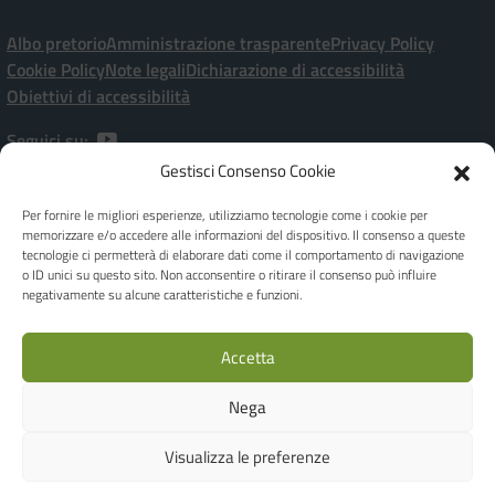
Albo pretorio
Amministrazione trasparente
Privacy Policy
Cookie Policy
Note legali
Dichiarazione di accessibilità
Obiettivi di accessibilità
Seguici su:
Gestisci Consenso Cookie
Istituto Comprensivo Statale “P. Ramati” | Viale Marchetti, 20 – 28065
Per fornire le migliori esperienze, utilizziamo tecnologie come i cookie per
CERANO [NO]
memorizzare e/o accedere alle informazioni del dispositivo. Il consenso a queste
[+39] 0321-728182 | noic80900a@istruzione.it | Codice meccanografico:
tecnologie ci permetterà di elaborare dati come il comportamento di navigazione
o ID unici su questo sito. Non acconsentire o ritirare il consenso può influire
NOIC80900A - C.F. 80010970038
negativamente su alcune caratteristiche e funzioni.
Dirigente Scolastica: Dott.ssa Giuseppina FEROLO
Responsabile della Protezione dei dati - DPO Privacy: Ing. Luca Corbellini -
c/o Studio AG.I.COM. S.r.l. - Email: e-mail dpo@agicomstudio.it
Accetta
IBAN: IT19M0306945710100000046035 | Codice Univoco Ufficio per
Fatture: UFOJGA
Nega
Realizzato by
WEB'S RIVER
Visualizza le preferenze
Concept & Design by Designers Italia