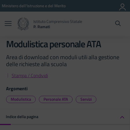
Vai ai contenuti
Vai al menu di navigazione
Vai al footer
Ministero dell'Istruzione e del Merito
Istituto Comprensivo Statale
P. Ramati
Modulistica personale ATA
Area di download con moduli utili alla gestione
delle richieste alla scuola
Stampa / Condividi
Argomenti
Modulistica
Personale ATA
Servizi
Indice della pagina