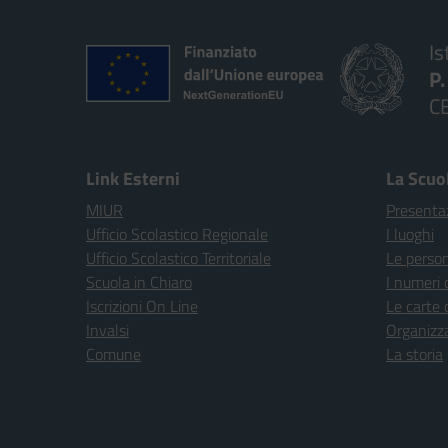
Is
P
C
Link Esterni
La Scuo
MIUR
Presenta
Ufficio Scolastico Regionale
I luoghi
Ufficio Scolastico Territoriale
Le perso
Scuola in Chiaro
I numeri 
Iscrizioni On Line
Le carte 
Invalsi
Organizz
Comune
La storia