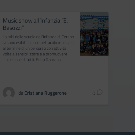
Music show all’Infanzia “E.
La Gi
Besozzi”
diver
I bimbi della scuola dell’infanzia di Cerano
In occa
si sono esibiti in uno spettacolo musicale,
Spaiati
al termine di un percorso con attività
blu del
volte a sensibilizzare e a promuovere
Nibbio
l’inclusione di tutti. Erika Romano
special
condivi
differe
da
Cristiana Ruggerone
0