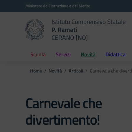
Vai ai contenuti
Vai al menu di navigazione
Vai al footer
Ministero dell'Istruzione e del Merito
Istituto Comprensivo Statale
P. Ramati
CERANO [NO]
Scuola
Servizi
Novità
Didattica
Home
Novità
Articoli
Carnevale che divert
Carnevale che
divertimento!