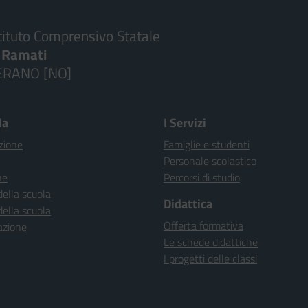
tituto Comprensivo Statale
. Ramati
ERANO [NO]
la
I Servizi
zione
Famiglie e studenti
Personale scolastico
ne
Percorsi di studio
della scuola
Didattica
della scuola
Offerta formativa
azione
Le schede didattiche
I progetti delle classi