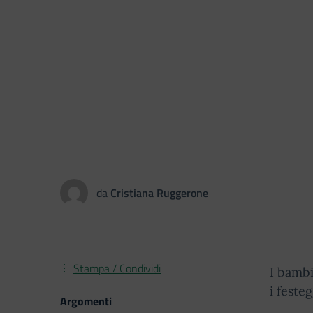
da
Cristiana Ruggerone
Stampa / Condividi
I bambi
i feste
Argomenti