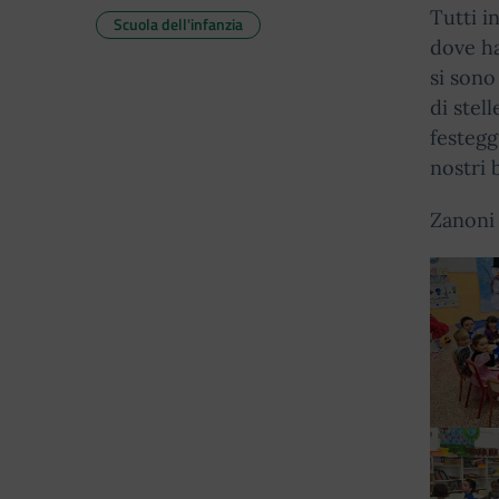
Tutti i
Scuola dell'infanzia
dove ha
si sono
di stel
festegg
nostri 
Zanoni