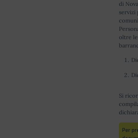
di Nova
servizi
comunic
Persona
oltre l
barrand
Di
Di
Si rico
compila
dichiar
Per pr