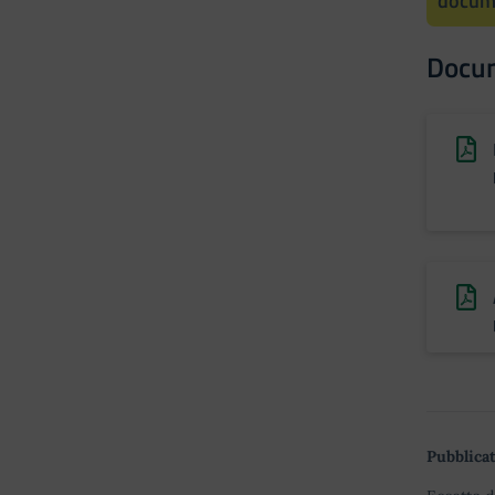
docume
Docu
Pubblicat