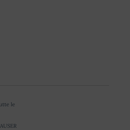
o
utte le
 FAUSER