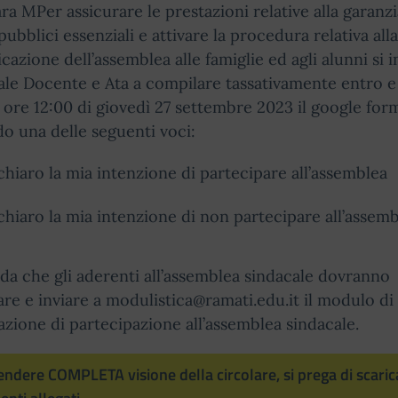
ra MPer assicurare le prestazioni relative alla garanzi
 pubblici essenziali e attivare la procedura relativa alla
azione dell’assemblea alle famiglie ed agli alunni si in
le Docente e Ata a compilare tassativamente entro 
e ore 12:00 di giovedì 27 settembre 2023 il google for
o una delle seguenti voci:
chiaro la mia intenzione di partecipare all’assemblea
chiaro la mia intenzione di non partecipare all’assem
rda che gli aderenti all’assemblea sindacale dovranno
re e inviare a modulistica@ramati.edu.it il modulo di
azione di partecipazione all’assemblea sindacale.
endere COMPLETA visione della circolare, si prega di scarica