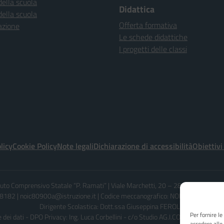
della scuola
Didattica
della scuola
Offerta formativa
azione
Le schede didattiche
I progetti delle classi
licy
Cookie Policy
Note legali
Dichiarazione di accessibilità
Obiettivi
ituto Comprensivo Statale “P. Ramati” | Viale Marchetti, 20 – 28065 CERANO 
182 | noic80900a@istruzione.it | Codice meccanografico: NOIC80900A - C
Dirigente Scolastica: Dott.ssa Giuseppina FEROLO
Per fornire l
dei dati - DPO Privacy: Ing. Luca Corbellini - c/o Studio AG.I.COM. S.r.l. - Em
accedere alle