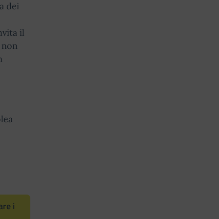
a dei
vita il
e non
m
blea
re i