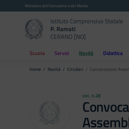
Vai ai contenuti
Vai al menu di navigazione
Vai al footer
Ministero dell'Istruzione e del Merito
Istituto Comprensivo Statale
P. Ramati
CERANO [NO]
Scuola
Servizi
Novità
Didattica
Home
Novità
Circolari
Convocazione Assemb
circ. n.28
Convoca
Assembl