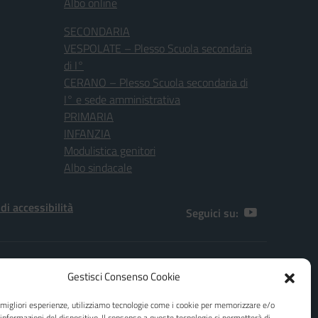
Albo online
SECONDARIA
VESPOLATE – Plesso Scuola secondaria
di I°
CERANO – Plesso Scuola secondaria di
I° e sede amministrativa
PRIMARIA
INFANZIA
Modulistica genitori
Albo sindacale
 di accessibilità
Seguici su:
[NO]
Gestisci Consenso Cookie
.F. 80010970038
e migliori esperienze, utilizziamo tecnologie come i cookie per memorizzare e/o
ail: e-mail dpo@agicomstudio.it
 informazioni del dispositivo. Il consenso a queste tecnologie ci permetterà di