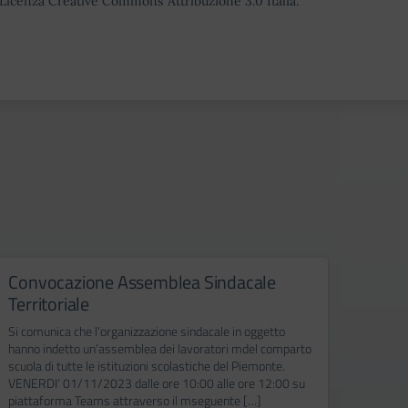
o Licenza Creative Commons Attribuzione 3.0 Italia.
Convocazione Assemblea Sindacale
Azion
Territoriale
17 n
Si comunica che l’organizzazione sindacale in oggetto
Lo scio
hanno indetto un’assemblea dei lavoratori mdel comparto
novemb
scuola di tutte le istituzioni scolastiche del Piemonte.
ed ATA,
VENERDI’ 01/11/2023 dalle ore 10:00 alle ore 12:00 su
seguen
piattaforma Teams attraverso il mseguente […]
SI CO