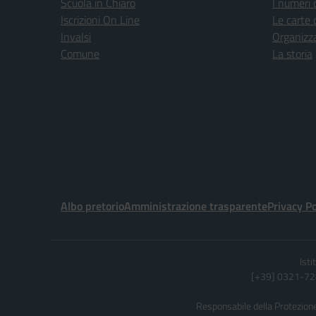
Scuola in Chiaro
I numeri 
Iscrizioni On Line
Le carte 
Invalsi
Organizz
Comune
La storia
Albo pretorio
Amministrazione trasparente
Privacy Po
Ist
[+39] 0321-728
Responsabile della Protezione 