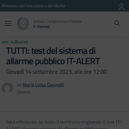
Vai ai contenuti
Vai al menu di navigazione
Vai al footer
Ministero dell'Istruzione e del Merito
Istituto Comprensivo Statale
P. Ramati
circ. n.Avviso
TUTTI: test del sistema di
allarme pubblico IT-ALERT
Giovedì 14 settembre 2023, alle ore 12:00
da
Maria Luisa Gavinelli
Docente
Sarà effettuato su tutto il territorio regionale il test IT-
ALERT, il nuovo sistema di allarme pubblico per