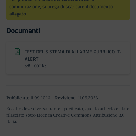
comunicazione, si prega di scaricare il documento
allegato.
Documenti
TEST DEL SISTEMA DI ALLARME PUBBLICO IT-
ALERT
pdf - 808 kb
Pubblicato:
11.09.2023
-
Revisione:
11.09.2023
Eccetto dove diversamente specificato, questo articolo è stato
rilasciato sotto Licenza Creative Commons Attribuzione 3.0
Italia.