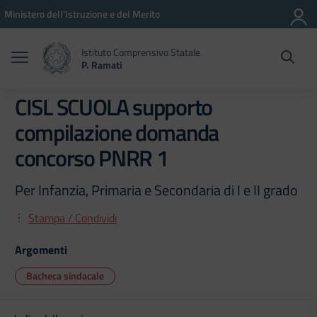
Vai ai contenuti
Vai al menu di navigazione
Vai al footer
Ministero dell'Istruzione e del Merito
Istituto Comprensivo Statale
P. Ramati
CISL SCUOLA supporto
compilazione domanda
concorso PNRR 1
Per Infanzia, Primaria e Secondaria di I e II grado
Stampa / Condividi
Argomenti
Bacheca sindacale