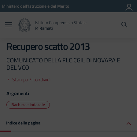
Vai ai contenuti
Vai al menu di navigazione
Vai al footer
Ministero dell'Istruzione e del Merito
Istituto Comprensivo Statale
P. Ramati
Recupero scatto 2013
COMUNICATO DELLA FLC CGIL DI NOVARA E
DEL VCO
Stampa / Condividi
Argomenti
Bacheca sindacale
Indice della pagina