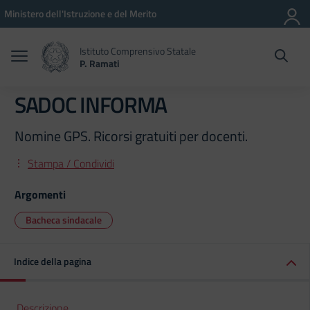
Vai ai contenuti
Vai al menu di navigazione
Vai al footer
Ministero dell'Istruzione e del Merito
Istituto Comprensivo Statale
P. Ramati
SADOC INFORMA
Nomine GPS. Ricorsi gratuiti per docenti.
Stampa / Condividi
Argomenti
Bacheca sindacale
Indice della pagina
Descrizione