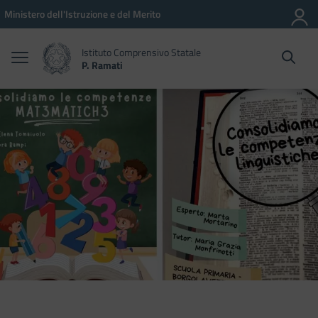
Vai ai contenuti
Vai al menu di navigazione
Vai al footer
Ministero dell'Istruzione e del Merito
Istituto Comprensivo Statale
P. Ramati