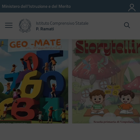
Vai ai contenuti
Vai al menu di navigazione
Vai al footer
Ministero dell'Istruzione e del Merito
Istituto Comprensivo Statale
P. Ramati