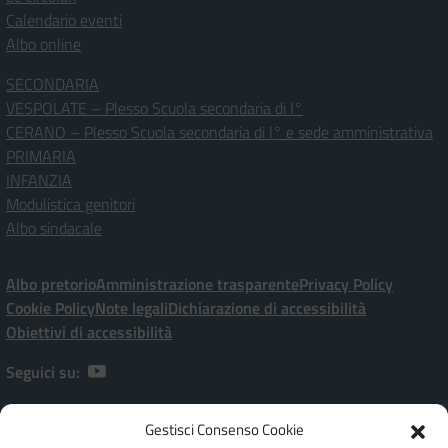
Calendario eventi
Albo online
SECONDARIA
VESPOLATE – Plesso Scuola secondaria di I°
CERANO – Plesso Scuola secondaria di I° e sede amministrativa
PRIMARIA
INFANZIA
Modulistica genitori
Albo sindacale
Albo pretorio
Amministrazione trasparente
Privacy Policy
Cookie Policy
Note legali
Dichiarazione di accessibilità
Obiettivi di accessibilità
Seguici su:
Gestisci Consenso Cookie
Istituto Comprensivo Statale “P. Ramati” | Viale Marchetti, 20 – 28065