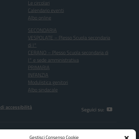
Le circolari
Calendario eventi
Albo online
SECONDARIA
VESPOLATE – Plesso Scuola secondaria
di I°
CERANO – Plesso Scuola secondaria di
I° e sede amministrativa
PRIMARIA
INFANZIA
Modulistica genitori
Albo sindacale
 di accessibilità
Seguici su:
[NO]
Gestisci Consenso Cookie
.F. 80010970038