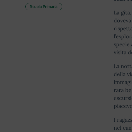
Scuola Primaria
La gita
doveva 
rispett
l’esplo
specie 
visita 
La nott
della v
immagin
rara be
escursi
piacevo
I ragazz
nel cam