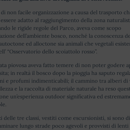
, di non facile organizzazione a causa del trasporto c
essere adatto al raggiungimento della zona naturalist
ando le rigide regole del Parco, aveva come scopo
razione dell’ambiente bosco, nonché la conoscenza de
autoctone ed alloctone sia animali che vegetali esisten
dell’ “Osservatorio dello scoiattolo rosso”.
ata piovosa aveva fatto temere di non poter godere 
isita; in realtà il bosco dopo la pioggia ha saputo regal
i e profumi indimenticabili; il cammino tra alberi di 
llezza e la raccolta di materiale naturale ha reso ques
one un’esperienza outdoor significativa ed estremam
le.
i delle tre classi, vestiti come escursionisti, si sono di
minare lungo strade poco agevoli e provvisti di lenti 