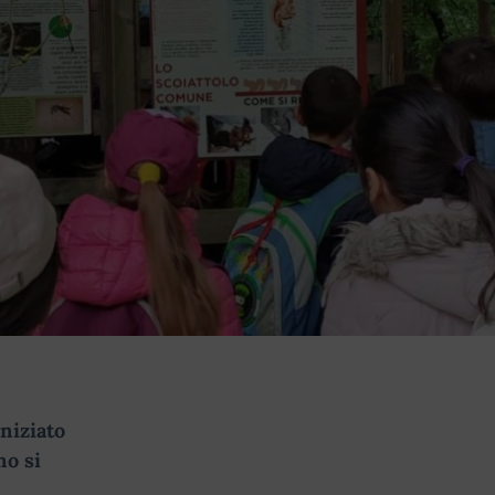
niziato
no si