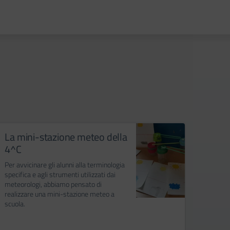
La mini-stazione meteo della
Land
4^C
Marted
bambini
Per avvicinare gli alunni alla terminologia
immagi
specifica e agli strumenti utilizzati dai
passegg
meteorologi, abbiamo pensato di
siamo f
realizzare una mini-stazione meteo a
cimiter
scuola.