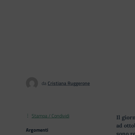
da
Cristiana Ruggerone
Stampa / Condividi
Il gior
ad otto
Argomenti
sono re