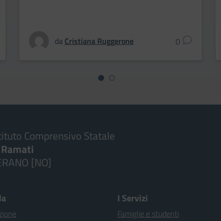
da
Cristiana Ruggerone
0
tituto Comprensivo Statale
. Ramati
ERANO [NO]
la
I Servizi
zione
Famiglie e studenti