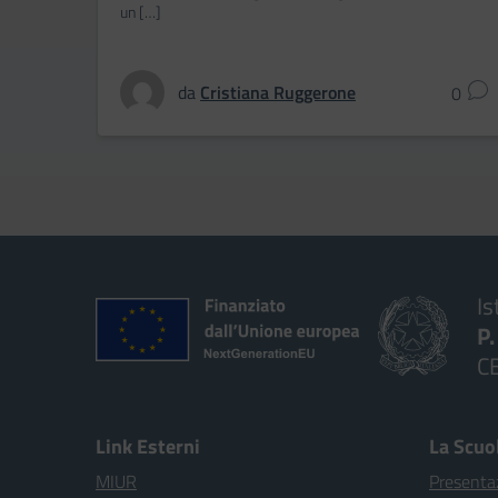
un […]
da
Cristiana Ruggerone
0
Is
P
C
Link Esterni
La Scuo
MIUR
Presenta