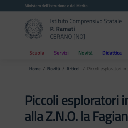
Vai ai contenuti
Vai al menu di navigazione
Vai al footer
Ministero dell'Istruzione e del Merito
Istituto Comprensivo Statale
P. Ramati
CERANO [NO]
Scuola
Servizi
Novità
Didattica
Home
Novità
Articoli
Piccoli esploratori in
Piccoli esploratori i
alla Z.N.O. la Fagia