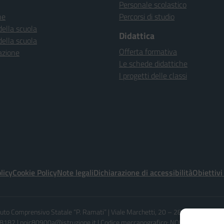
Personale scolastico
ne
Percorsi di studio
della scuola
Didattica
della scuola
Offerta formativa
azione
Le schede didattiche
I progetti delle classi
licy
Cookie Policy
Note legali
Dichiarazione di accessibilità
Obiettivi
ituto Comprensivo Statale “P. Ramati” | Viale Marchetti, 20 – 28065 CERANO 
182 | noic80900a@istruzione.it | Codice meccanografico: NOIC80900A - C