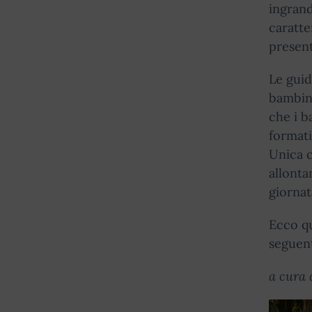
ingrand
caratte
present
Le gui
bambini
che i b
formativ
Unica c
allonta
giornat
Ecco qu
seguen
a cura 