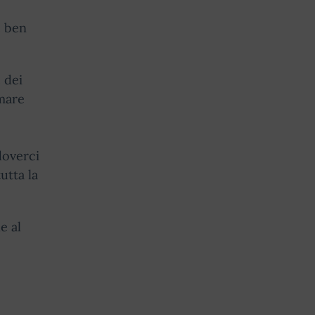
e ben
 dei
rmare
doverci
utta la
e al