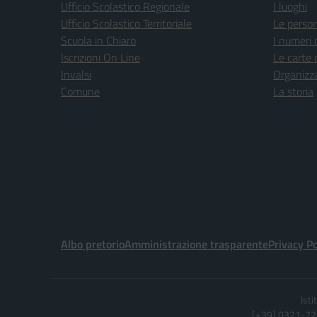
Ufficio Scolastico Regionale
I luoghi
Ufficio Scolastico Territoriale
Le perso
Scuola in Chiaro
I numeri 
Iscrizioni On Line
Le carte 
Invalsi
Organizz
Comune
La storia
Albo pretorio
Amministrazione trasparente
Privacy Po
Ist
[+39] 0321-728