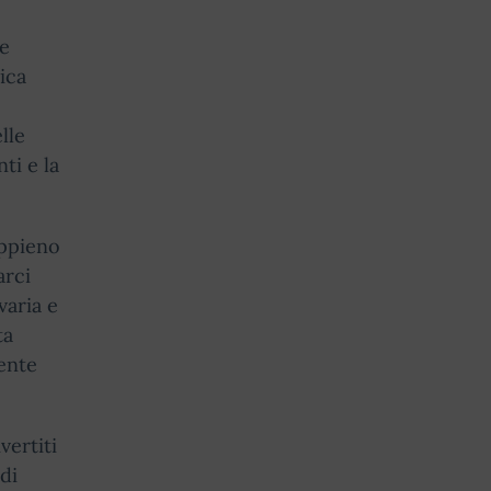
he
ica
lle
ti e la
appieno
arci
varia e
ta
ente
vertiti
di