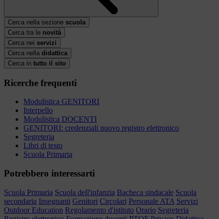
Cerca nella sezione
scuola
Cerca tra le
novità
Cerca nei
servizi
Cerca nella
didattica
Cerca in
tutto il sito
Ricerche frequenti
Modulistica GENITORI
Interpello
Modulistica DOCENTI
GENITORI: credenziali nuovo registro elettronico
Segreteria
Libri di testo
Scuola Primaria
Potrebbero interessarti
Scuola Primaria
Scuola dell'infanzia
Bacheca sindacale
Scuola
secondaria
Insegnanti
Genitori
Circolari
Personale ATA
Servizi
Outdoor Education
Regolamento d'istituto
Orario
Segreteria
Registro elettronico
Formazione docenti
PTOF
Privacy
Didattica