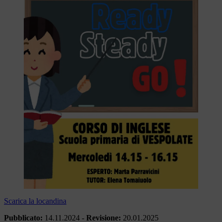
Scarica la locandina
Pubblicato:
14.11.2024
-
Revisione:
20.01.2025