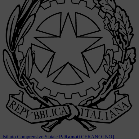
Istituto Comprensivo Statale
P. Ramati
CERANO [NO]