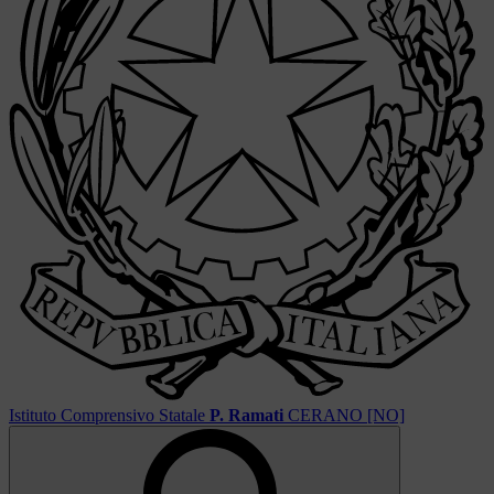
Istituto Comprensivo Statale
P. Ramati
CERANO [NO]