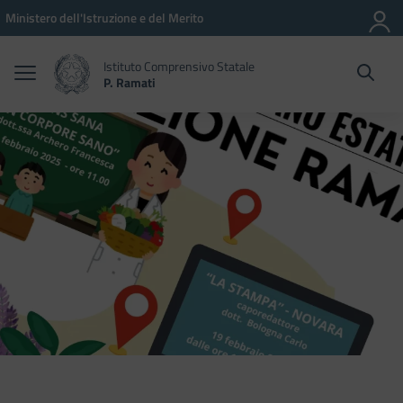
Vai ai contenuti
Vai al menu di navigazione
Vai al footer
Ministero dell'Istruzione e del Merito
Istituto Comprensivo Statale
P. Ramati