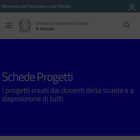
Vai ai contenuti
Vai al menu di navigazione
Vai al footer
Ministero dell'Istruzione e del Merito
Istituto Comprensivo Statale
P. Ramati
Schede Progetti
I progetti creati dai docenti della scuola e a
disposizione di tutti.