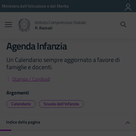
Vai ai contenuti
Vai al menu di navigazione
Vai al footer
Ministero dell'Istruzione e del Merito
Istituto Comprensivo Statale
P. Ramati
Agenda Infanzia
Un Calendario sempre aggiornato a favore di
famiglie e docenti.
Stampa / Condividi
Argomenti
Calendario
Scuola dell'infanzia
Indice della pagina