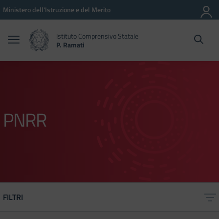
Vai ai contenuti
Vai al menu di navigazione
Vai al footer
Ministero dell'Istruzione e del Merito
Istituto Comprensivo Statale
P. Ramati
PNRR
FILTRI