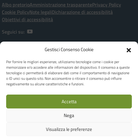
Albo pretorio
Amministrazione trasparente
Privacy Policy
Cookie Policy
Note legali
Dichiarazione di accessibilità
Obiettivi di accessibilità
Seguici su:
Gestisci Consenso Cookie
Istituto Comprensivo Statale “P. Ramati” | Viale Marchetti, 20 – 28065
CERANO [NO]
Per fornire le migliori esperienze, utilizziamo tecnologie come i cookie per
[+39] 0321-728182 | noic80900a@istruzione.it | Codice meccanografico:
memorizzare e/o accedere alle informazioni del dispositivo. Il consenso a queste
NOIC80900A - C.F. 80010970038
tecnologie ci permetterà di elaborare dati come il comportamento di navigazione
Dirigente Scolastica: Dott.ssa Giuseppina FEROLO
o ID unici su questo sito. Non acconsentire o ritirare il consenso può influire
Responsabile della Protezione dei dati - DPO Privacy: Ing. Luca Corbellini -
negativamente su alcune caratteristiche e funzioni.
c/o Studio AG.I.COM. S.r.l. - Email: e-mail dpo@agicomstudio.it
IBAN: IT19M0306945710100000046035 | Codice Univoco Ufficio per
Accetta
Fatture: UFOJGA
Realizzato by
WEB'S RIVER
Nega
Concept & Design by Designers Italia
Visualizza le preferenze