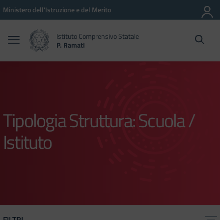
Vai ai contenuti
Vai al menu di navigazione
Vai al footer
Ministero dell'Istruzione e del Merito
Istituto Comprensivo Statale
P. Ramati
Tipologia Struttura:
Scuola /
Istituto
FILTRI