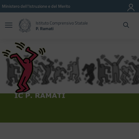
Vai ai contenuti
Vai al menu di navigazione
Vai al footer
Ministero dell'Istruzione e del Merito
Istituto Comprensivo Statale
P. Ramati