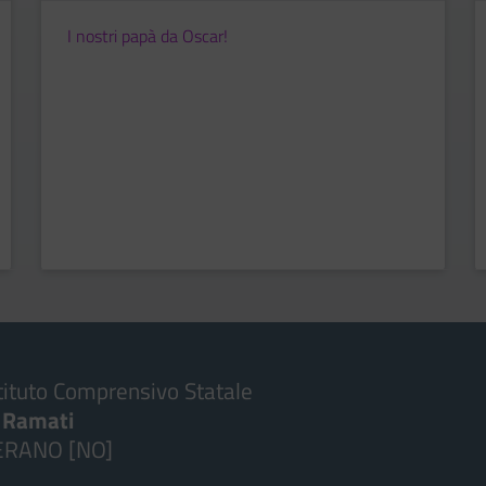
I nostri papà da Oscar!
tituto Comprensivo Statale
. Ramati
ERANO [NO]