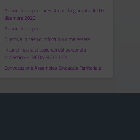
Azione di sciopero prevista per la giornata del 07
dicembre 2023
Azione di sciopero
Direttiva in caso di infortunio o malessere
Incarichi extraistituzionali del personale
scolastico – INCOMPATIBILITÀ
Convocazione Assemblea Sindacale Territoriale