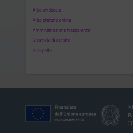
Albo sindacale
Albo pretorio online
Amministrazione trasparente
Sportello di ascolto
Interpello
Is
P
C