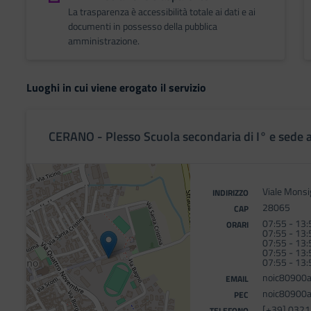
La trasparenza è accessibilità totale ai dati e ai
documenti in possesso della pubblica
amministrazione.
Luoghi in cui viene erogato il servizio
CERANO - Plesso Scuola secondaria di I° e sede 
Viale Monsi
INDIRIZZO
28065
CAP
07:55 - 13:
ORARI
07:55 - 13:
07:55 - 13:
07:55 - 13:
07:55 - 13:
noic80900a
EMAIL
noic80900a@
PEC
[+39] 032
TELEFONO