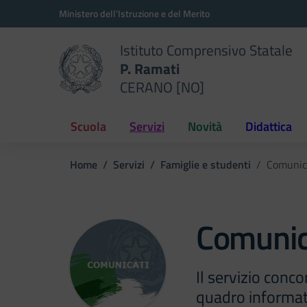
Vai ai contenuti
Vai al menu di navigazione
Vai al footer
Ministero dell'Istruzione e del Merito
Istituto Comprensivo Statale
P. Ramati
CERANO [NO]
Scuola
Servizi
Novità
Didattica
Home
Servizi
Famiglie e studenti
Comunic
Comunic
Il servizio conc
quadro informat