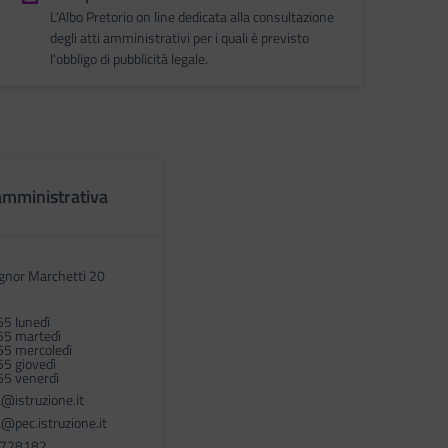
L'Albo Pretorio on line dedicata alla consultazione
degli atti amministrativi per i quali è previsto
l'obbligo di pubblicità legale.
amministrativa
gnor Marchetti 20
55 lunedì
55 martedì
55 mercoledì
55 giovedì
55 venerdì
@istruzione.it
pec.istruzione.it
1728182